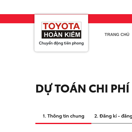
TRANG CHỦ
Chuyển động tiên phong
Raiz
Khu
DỰ TOÁN CHI PHÍ
giá t
• Số ch
• Kiểu 
1. Thông tin chung
2. Đăng kí - đăn
• Nhiên
• Xuất 