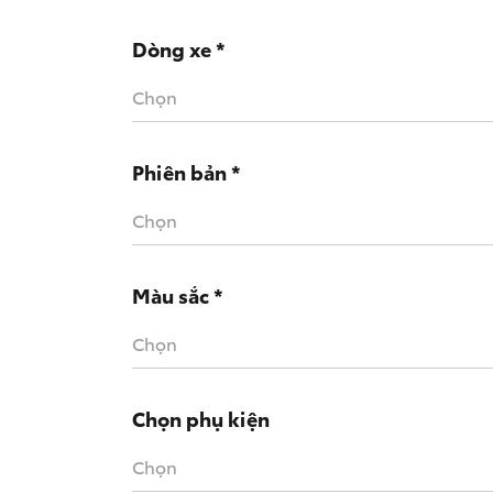
• Thông
+ Biến 
Dòng xe *
Chọn
Phiên bản *
Chọn
Màu sắc *
Chọn
Chọn phụ kiện
Chọn