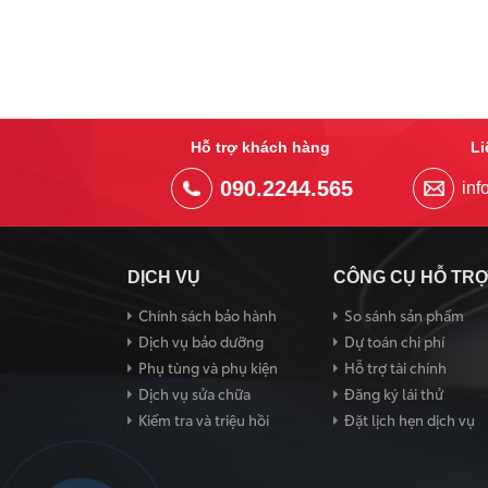
Hỗ trợ khách hàng
Li
090.2244.565
in
DỊCH VỤ
CÔNG CỤ HỖ TR
Chính sách bảo hành
So sánh sản phẩm
Dịch vụ bảo dưỡng
Dự toán chi phí
Phụ tùng và phụ kiện
Hỗ trợ tài chính
Dịch vụ sửa chữa
Đăng ký lái thử
Kiểm tra và triệu hồi
Đặt lịch hẹn dịch vụ