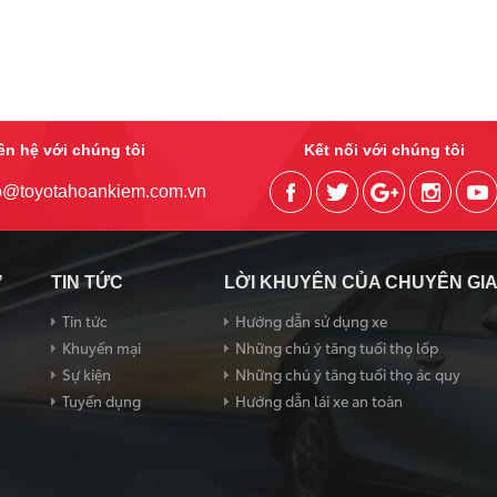
ên hệ với chúng tôi
Kết nối với chúng tôi
fo@toyotahoankiem.com.vn
Ợ
TIN TỨC
LỜI KHUYÊN CỦA CHUYÊN GI
Tin tức
Hướng dẫn sử dụng xe
Khuyến mại
Những chú ý tăng tuổi thọ lốp
Sự kiện
Những chú ý tăng tuổi thọ ác quy
Tuyển dụng
Hướng dẫn lái xe an toàn