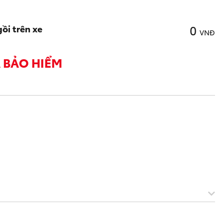
0
gồi trên xe
VNĐ
À BẢO HIỂM