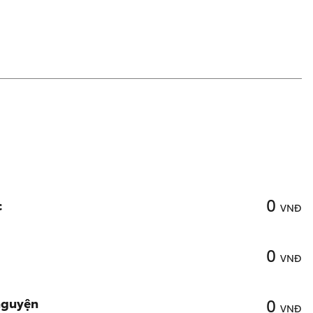
0
c
VNĐ
0
VNĐ
0
nguyện
VNĐ