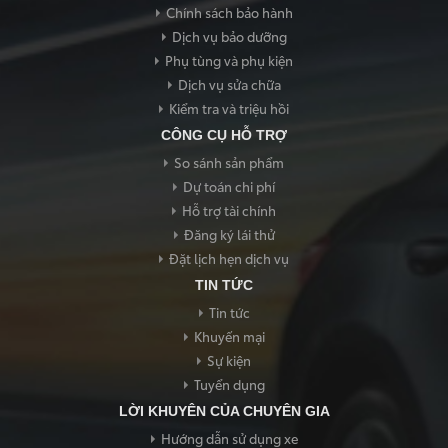
Thông tin dịch vụ
Chính sách bảo hành
- Tên xe:
Dịch vụ bảo dưỡng
Phụ tùng và phụ kiện
- Thời gian:
Dịch vụ sửa chữa
- Địa điểm:
Kiểm tra và triệu hồi
- Đại lý:
CÔNG CỤ HỖ TRỢ
Nhân viên tư vấn bán hàng sẽ liên hệ với Quý khách để xác
So sánh sản phẩm
nhận lịch hẹn trong thời gian sớm nhất. Xin trân trọng cảm
ơn!
Dự toán chi phí
Hỗ trợ tài chính
Mẫu xe đã chọn:
Đăng ký lái thử
Đặt lịch hẹn dịch vụ
TIN TỨC
Tin tức
Khuyến mại
Sự kiện
Tuyển dụng
LỜI KHUYÊN CỦA CHUYÊN GIA
WIGO mt 5
Hướng dẫn sử dụng xe