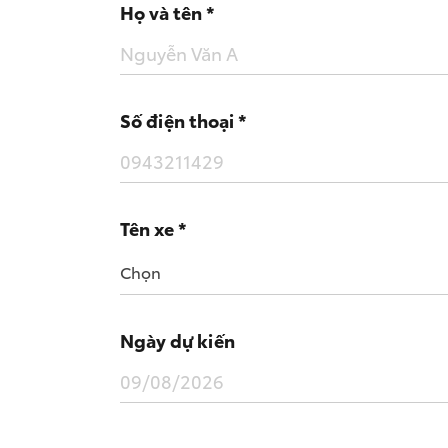
• Thông
Họ và tên *
+ Biến 
Số điện thoại *
Tên xe *
Chọn
Ngày dự kiến
Wigo MT5