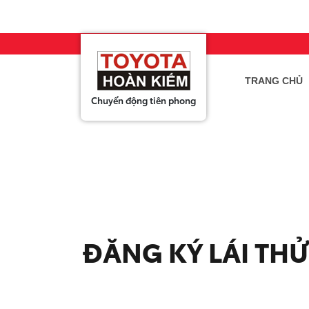
TRANG CHỦ
Chuyển động tiên phong
Raiz
Khu
giá t
ĐĂNG KÝ LÁI THỬ
• Số ch
• Kiểu 
• Nhiên
• Xuất 