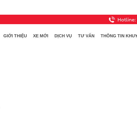
Hotline
GIỚI THIỆU
XE MỚI
DỊCH VỤ
TƯ VẤN
THÔNG TIN KHUY
e
ấy đảo cuộc chơi
498,000,000
ừ:
VND
ỗ ngồi : 5 chỗ
dáng : SUV
 liệu : Xăng
xứ : Xe nhập khẩu