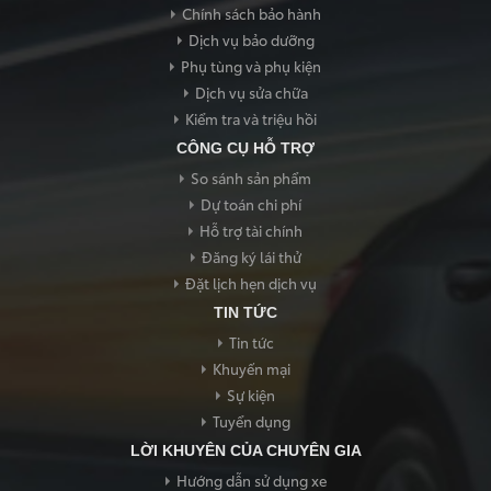
Thông tin dịch vụ
Chính sách bảo hành
- Tên xe:
Dịch vụ bảo dưỡng
Phụ tùng và phụ kiện
- Thời gian:
Dịch vụ sửa chữa
- Địa điểm:
Kiểm tra và triệu hồi
- Đại lý:
CÔNG CỤ HỖ TRỢ
Nhân viên tư vấn bán hàng sẽ liên hệ với Quý khách để xác
So sánh sản phẩm
nhận lịch hẹn trong thời gian sớm nhất. Xin trân trọng cảm
ơn!
Dự toán chi phí
Hỗ trợ tài chính
Mẫu xe đã chọn:
Đăng ký lái thử
Đặt lịch hẹn dịch vụ
TIN TỨC
Tin tức
Khuyến mại
Sự kiện
Tuyển dụng
LỜI KHUYÊN CỦA CHUYÊN GIA
WIGO mt 5
Hướng dẫn sử dụng xe