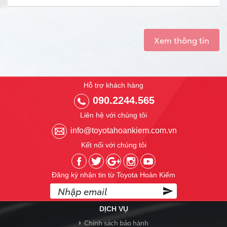
Xem thông tin
Hỗ trợ khách hàng
090.2244.565
Liên hệ với chúng tôi
info@toyotahoankiem.com.vn
Kết nối với chúng tôi
Đăng ký nhận tin từ Toyota Hoàn Kiếm
DỊCH VỤ
Chính sách bảo hành