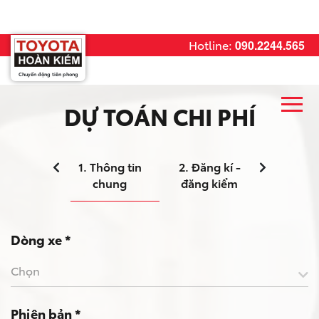
Hotline:
090.2244.565
Chuyển động tiên phong
DỰ TOÁN CHI PHÍ
1. Thông tin
2. Đăng kí -
3. Bảo hiể
chung
đăng kiểm
Dòng xe *
Chọn
Phiên bản *