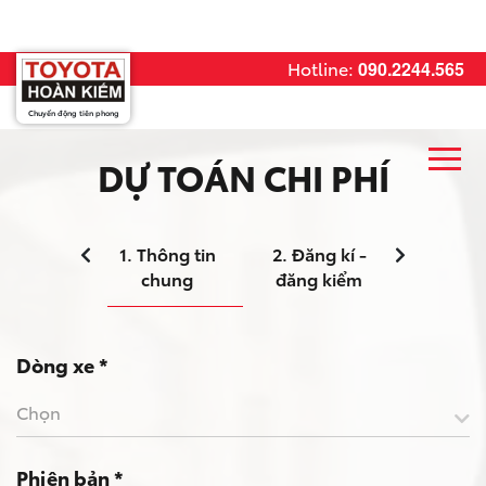
Hotline:
090.2244.565
Chuyển động tiên phong
DỰ TOÁN CHI PHÍ
1. Thông tin
2. Đăng kí -
3. Bảo hiể
chung
đăng kiểm
Dòng xe *
Chọn
Phiên bản *