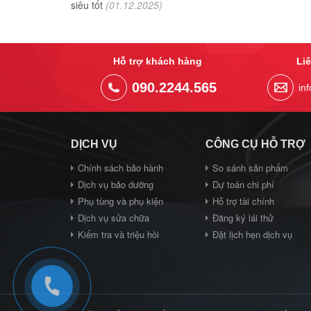
siêu tốt
(01.12.2025)
Hỗ trợ khách hàng
Li
090.2244.565
in
DỊCH VỤ
CÔNG CỤ HỖ TRỢ
Chính sách bảo hành
So sánh sản phẩm
Dịch vụ bảo dưỡng
Dự toán chi phí
Phụ tùng và phụ kiện
Hỗ trợ tài chính
Dịch vụ sửa chữa
Đăng ký lái thử
Kiểm tra và triệu hồi
Đặt lịch hẹn dịch vụ