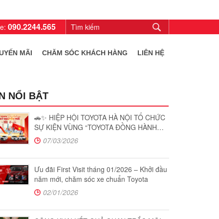
090.2244.565
ne:
UYẾN MÃI
CHĂM SÓC KHÁCH HÀNG
LIÊN HỆ
IN NỔI BẬT
🚗✨ HIỆP HỘI TOYOTA HÀ NỘI TỔ CHỨC
SỰ KIỆN VÙNG “TOYOTA ĐỒNG HÀNH
CÙNG KỶ NGUYÊN MỚI”
07/03/2026
Ưu đãi First Visit tháng 01/2026 – Khởi đầu
năm mới, chăm sóc xe chuẩn Toyota
02/01/2026
Xem chi tiết