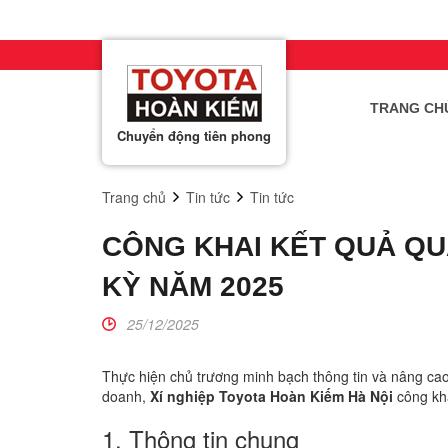
TRANG CH
Chuyển động tiên phong
Trang chủ
Tin tức
Tin tức
Raize
CÔNG KHAI KẾT QUẢ QU
Khu
KỲ NĂM 2025
giá từ
25/12/2025
• Số chỗ
• Kiểu d
Thực hiện chủ trương minh bạch thông tin và nâng cao
• Nhiên l
doanh,
Xí nghiệp Toyota Hoàn Kiếm Hà Nội
công kha
• Xuất x
1. Thông tin chung
• Thông 