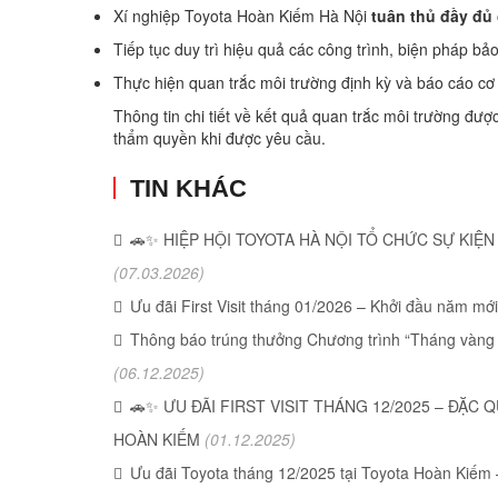
Xí nghiệp Toyota Hoàn Kiếm Hà Nội
tuân thủ đầy đủ
Tiếp tục duy trì hiệu quả các công trình, biện pháp bả
Thực hiện quan trắc môi trường định kỳ và báo cáo cơ
Thông tin chi tiết về kết quả quan trắc môi trường đượ
thẩm quyền khi được yêu cầu.
TIN KHÁC
🚗✨ HIỆP HỘI TOYOTA HÀ NỘI TỔ CHỨC SỰ KI
(07.03.2026)
Ưu đãi First Visit tháng 01/2026 – Khởi đầu năm m
Thông báo trúng thưởng Chương trình “Tháng vàng dị
(06.12.2025)
🚗✨ ƯU ĐÃI FIRST VISIT THÁNG 12/2025 – ĐẶ
HOÀN KIẾM
(01.12.2025)
Ưu đãi Toyota tháng 12/2025 tại Toyota Hoàn Kiếm – 