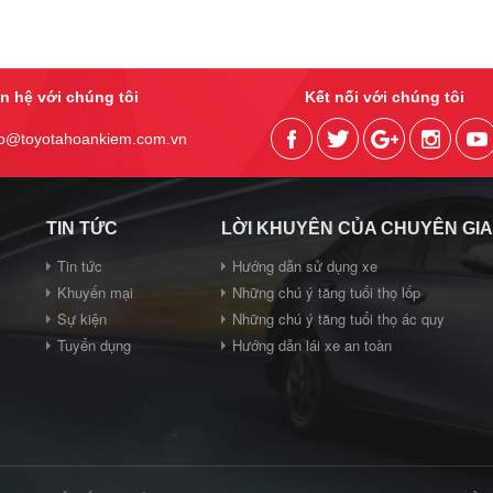
ên hệ với chúng tôi
Kết nối với chúng tôi
fo@toyotahoankiem.com.vn
TIN TỨC
LỜI KHUYÊN CỦA CHUYÊN GI
Tin tức
Hướng dẫn sử dụng xe
Khuyến mại
Những chú ý tăng tuổi thọ lốp
Sự kiện
Những chú ý tăng tuổi thọ ác quy
Tuyển dụng
Hướng dẫn lái xe an toàn