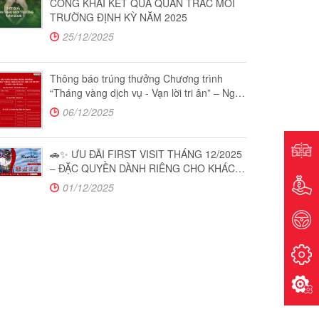
CÔNG KHAI KẾT QUẢ QUAN TRẮC MÔI
TRƯỜNG ĐỊNH KỲ NĂM 2025
25/12/2025
Thông báo trúng thưởng Chương trình
“Tháng vàng dịch vụ - Vạn lời tri ân” – Ngày
quay thưởng: 06/12/2025
06/12/2025
🚗✨ ƯU ĐÃI FIRST VISIT THÁNG 12/2025
– ĐẶC QUYỀN DÀNH RIÊNG CHO KHÁCH
HÀNG LẦN ĐẦU TẠI TOYOTA HOÀN KIẾM
01/12/2025