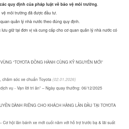
 các quy định của pháp luật về bảo vệ môi trường
.
o vệ môi trường đã được đầu tư.
 quan quản lý nhà nước theo đúng quy định.
c lưu giữ tại đơn vị và cung cấp cho cơ quan quản lý nhà nước có
ỆN VÙNG “TOYOTA ĐỒNG HÀNH CÙNG KỶ NGUYÊN MỚI”
ới, chăm sóc xe chuẩn Toyota
(02.01.2026)
ch vụ - Vạn lời tri ân” – Ngày quay thưởng: 06/12/2025
C QUYỀN DÀNH RIÊNG CHO KHÁCH HÀNG LẦN ĐẦU TẠI TOYOTA
Cơ hội lăn bánh xe mới cuối năm với hỗ trợ trước bạ & lãi suất