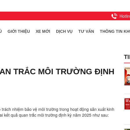
Hotli
Ủ
GIỚI THIỆU
XE MỚI
DỊCH VỤ
TƯ VẤN
THÔNG TIN KH
T
AN TRẮC MÔI TRƯỜNG ĐỊNH
ấy đảo cuộc chơi
498,000,000
:
VND
 ngồi : 5 chỗ
áng : SUV
 trách nhiệm bảo vệ môi trường trong hoạt động sản xuất kinh
iệu : Xăng
i kết quả quan trắc môi trường định kỳ năm 2025 như sau:
ứ : Xe nhập khẩu
tin khác: