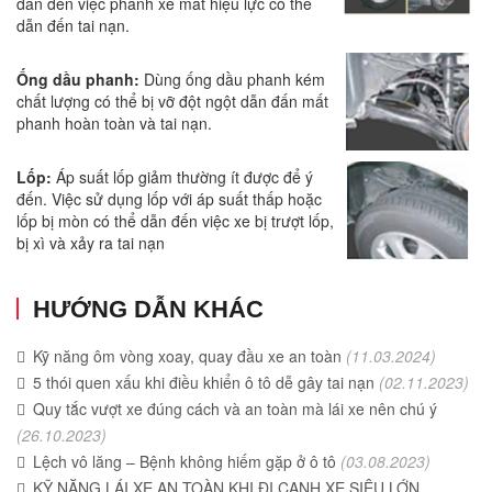
dẫn đến việc phanh xe mất hiệu lực có thể
dẫn đến tai nạn.
Ống dầu phanh:
Dùng ống dầu phanh kém
chất lượng có thể bị vỡ đột ngột dẫn đấn mất
phanh hoàn toàn và tai nạn.
Lốp:
Áp suất lốp giảm thường ít được để ý
đến. Việc sử dụng lốp với áp suất thấp hoặc
lốp bị mòn có thể dẫn đến việc xe bị trượt lốp,
bị xì và xảy ra tai nạn
HƯỚNG DẪN KHÁC
Kỹ năng ôm vòng xoay, quay đầu xe an toàn
(11.03.2024)
5 thói quen xấu khi điều khiển ô tô dễ gây tai nạn
(02.11.2023)
Quy tắc vượt xe đúng cách và an toàn mà lái xe nên chú ý
(26.10.2023)
Lệch vô lăng – Bệnh không hiếm gặp ở ô tô
(03.08.2023)
KỸ NĂNG LÁI XE AN TOÀN KHI ĐI CẠNH XE SIÊU LỚN