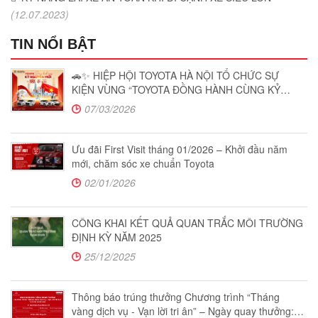
(12.07.2023)
TIN NỔI BẬT
🚗✨ HIỆP HỘI TOYOTA HÀ NỘI TỔ CHỨC SỰ
KIỆN VÙNG “TOYOTA ĐỒNG HÀNH CÙNG KỶ
NGUYÊN MỚI”
07/03/2026
Ưu đãi First Visit tháng 01/2026 – Khởi đầu năm
mới, chăm sóc xe chuẩn Toyota
02/01/2026
CÔNG KHAI KẾT QUẢ QUAN TRẮC MÔI TRƯỜNG
ĐỊNH KỲ NĂM 2025
25/12/2025
Thông báo trúng thưởng Chương trình “Tháng
vàng dịch vụ - Vạn lời tri ân” – Ngày quay thưởng: