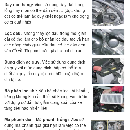
Dây đai thang:
Việc sử dụng dây đai thang
lỏng hay mòn có thể dẫn đến … (đọc không
đc) có thể làm ắc quy chết hoặc làm cho động
cơ bị quá nhiệt.
Lọc dầu:
Không thay lọc dầu trong thời gian
dài có thể làm cho bộ phận lọc dầu tắc và hạn
chế dòng chảy giữa của dầu có thể dẫn đến
vấn đề về động cơ hoặc gây hư hại cho xe.
Dung dịch ắc quy:
Việc sử dụng dung dịch
ắc quy với mức dung dịch thấp có thể làm
chết ắc quy, ắc quy bị quá nhiệt hoặc thậm
chí bị nổ.
Bộ phận lọc khí:
Nếu bộ phận lọc khí bị bẩn,
lượng không khí cần thiết sẽ không vào được
với động cơ dẫn tới giảm công suất của xe
tăng tiêu hao nhiên liệu.
Má phanh đĩa – Má phanh trống:
Việc sử
dụng má phanh quá giới hạn làm việc có thể